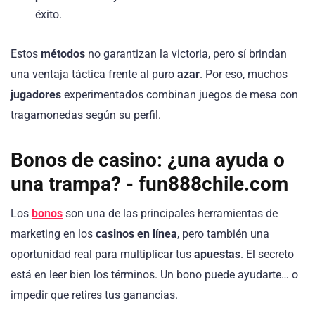
éxito.
Estos
métodos
no garantizan la victoria, pero sí brindan
una ventaja táctica frente al puro
azar
. Por eso, muchos
jugadores
experimentados combinan juegos de mesa con
tragamonedas según su perfil.
Bonos de casino: ¿una ayuda o
una trampa? - fun888chile.com
Los
bonos
son una de las principales herramientas de
marketing en los
casinos en línea
, pero también una
oportunidad real para multiplicar tus
apuestas
. El secreto
está en leer bien los términos. Un bono puede ayudarte… o
impedir que retires tus ganancias.