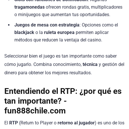
tragamonedas
ofrecen rondas gratis, multiplicadores
o minijuegos que aumentan tus oportunidades.
Juegos de mesa con estrategia
: Opciones como el
blackjack
o la
ruleta europea
permiten aplicar
métodos que reducen la ventaja del casino.
Seleccionar bien el juego es tan importante como saber
cómo jugarlo. Combina conocimiento,
técnica
y gestión del
dinero para obtener los mejores resultados.
Entendiendo el RTP: ¿por qué es
tan importante? -
fun888chile.com
El
RTP
(Return to Player o
retorno al jugador
) es uno de los