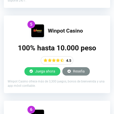
soporte 24/7.
5
Winpot Casino
100% hasta 10.000 peso
4.5
Juega ahora
Reseña
Winpot Casino ofrece más de 3,300 juegos, bonos de bienvenida y una
app móvil confiable.
6