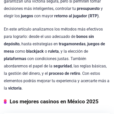
garantizan una victoria segura, pero sí permiten tomar
decisiones más inteligentes, controlar tu
presupuesto
y
elegir los
juegos
con mayor
retorno al jugador (RTP)
.
En este artículo analizamos los métodos más efectivos
para lograrlo: desde el uso adecuado de
bonos sin
depósito
, hasta estrategias en
tragamonedas
,
juegos de
mesa
como
blackjack
o
ruleta
, y la elección de
plataformas
con condiciones justas. También
abordaremos el papel de la
seguridad
, las reglas básicas,
la gestión del dinero, y el
proceso de retiro
. Con estos
elementos podrás mejorar tu experiencia y acercarte más a
la
victoria
.
Los mejores casinos en México 2025