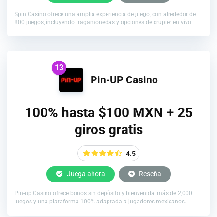
Spin Casino ofrece una amplia experiencia de juego, con alrededor de
800 juegos, incluyendo tragamonedas y opciones de crupier en vivo.
13
Pin-UP Casino
100% hasta $100 MXN + 25
giros gratis
4.5
Juega ahora
Reseña
Pin-up Casino ofrece bonos sin depósito y bienvenida, más de 2,000
juegos y una plataforma 100% adaptada a jugadores mexicanos.