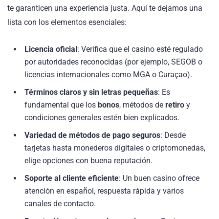
te garanticen una experiencia justa. Aquí te dejamos una
lista con los elementos esenciales:
Licencia oficial
: Verifica que el casino esté regulado
por autoridades reconocidas (por ejemplo, SEGOB o
licencias internacionales como MGA o Curaçao).
Términos claros y sin letras pequeñas
: Es
fundamental que los
bonos
, métodos de
retiro
y
condiciones generales estén bien explicados.
Variedad de métodos de pago seguros
: Desde
tarjetas hasta monederos digitales o criptomonedas,
elige opciones con buena reputación.
Soporte al cliente eficiente
: Un buen casino ofrece
atención en español, respuesta rápida y varios
canales de contacto.