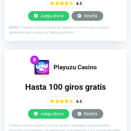
4.5
Juega ahora
Reseña
BBRBET Casino ofrece cientos de juegos emocionantes y bonos
generosos para nuevos y fieles jugadores.
8
Playuzu Casino
Hasta 100 giros gratis
4.5
Juega ahora
Reseña
Playuzu Casino destaca con su diseño amigable, tragamonedas
variadas y programas de reembolso que premian a los jugadores fieles.