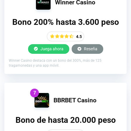
Winner Casino
Bono 200% hasta 3.600 peso
4.5
Juega ahora
Reseña
Winner Casino destaca con un bono del 300%, más de 125
tragamonedas y una app móvil.
7
BBRBET Casino
Bono de hasta 20.000 peso