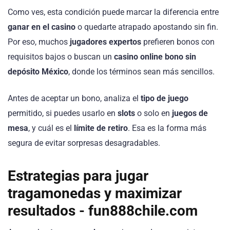
Como ves, esta condición puede marcar la diferencia entre
ganar en el casino
o quedarte atrapado apostando sin fin.
Por eso, muchos
jugadores expertos
prefieren bonos con
requisitos bajos o buscan un
casino online bono sin
depósito México
, donde los términos sean más sencillos.
Antes de aceptar un bono, analiza el
tipo de juego
permitido, si puedes usarlo en
slots
o solo en
juegos de
mesa
, y cuál es el
límite de retiro
. Esa es la forma más
segura de evitar sorpresas desagradables.
Estrategias para jugar
tragamonedas y maximizar
resultados - fun888chile.com