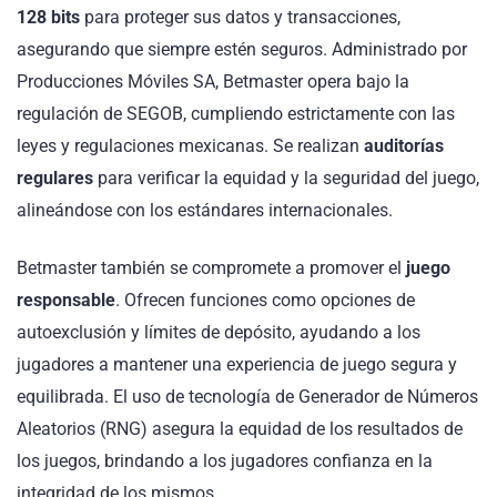
128 bits
para proteger sus datos y transacciones,
asegurando que siempre estén seguros. Administrado por
Producciones Móviles SA, Betmaster opera bajo la
regulación de SEGOB, cumpliendo estrictamente con las
leyes y regulaciones mexicanas. Se realizan
auditorías
regulares
para verificar la equidad y la seguridad del juego,
alineándose con los estándares internacionales.
Betmaster también se compromete a promover el
juego
responsable
. Ofrecen funciones como opciones de
autoexclusión y límites de depósito, ayudando a los
jugadores a mantener una experiencia de juego segura y
equilibrada. El uso de tecnología de Generador de Números
Aleatorios (RNG) asegura la equidad de los resultados de
los juegos, brindando a los jugadores confianza en la
integridad de los mismos.