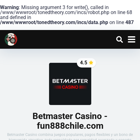
Warning
: Missing argument 3 for write(), called in
/www/wwwroot/tonedtheory.com/incs/robot.php on line 68
and defined in
/www/wwwroot/tonedtheory.com/incs/data.php
on line
487
4.5
Betmaster Casino -
fun888chile.com
Betmaster Casino combina juegos populares, pagos flexibles y un bono de