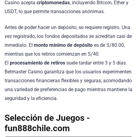
Casino acepta
criptomonedas
, incluyendo Bitcoin, Ether y
USDT, lo que permite transacciones anónimas.
Antes de poder hacer un depósito, se requiere registro. Una
vez registrado, los fondos depositados se acreditan casi de
inmediato. El
monto mínimo de depósito
es de S/80.00,
mientras que los retiros comienzan en S/40.
El
procesamiento de retiros
suele tardar entre 3 y 5 días.
Betmaster Casino garantiza que los usuarios experimenten
transacciones financieras flexibles y seguras, acomodando
una variedad de preferencias de pago mientras mantiene la
seguridad y la eficiencia.
Selección de Juegos -
fun888chile.com