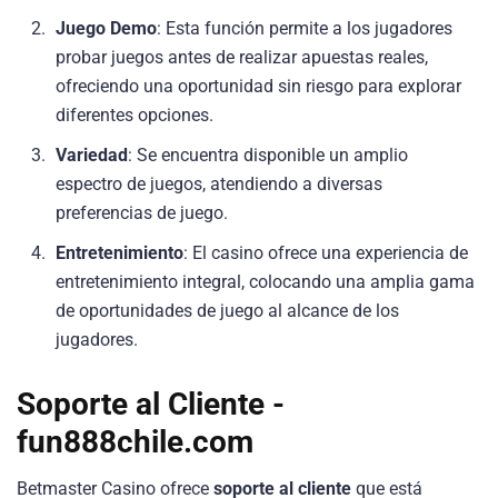
Juego Demo
: Esta función permite a los jugadores
probar juegos antes de realizar apuestas reales,
ofreciendo una oportunidad sin riesgo para explorar
diferentes opciones.
Variedad
: Se encuentra disponible un amplio
espectro de juegos, atendiendo a diversas
preferencias de juego.
Entretenimiento
: El casino ofrece una experiencia de
entretenimiento integral, colocando una amplia gama
de oportunidades de juego al alcance de los
jugadores.
Soporte al Cliente -
fun888chile.com
Betmaster Casino ofrece
soporte al cliente
que está