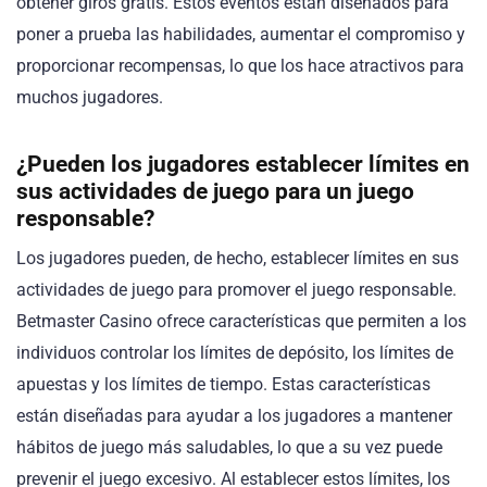
obtener giros gratis. Estos eventos están diseñados para
poner a prueba las habilidades, aumentar el compromiso y
proporcionar recompensas, lo que los hace atractivos para
muchos jugadores.
¿Pueden los jugadores establecer límites en
sus actividades de juego para un juego
responsable?
Los jugadores pueden, de hecho, establecer límites en sus
actividades de juego para promover el juego responsable.
Betmaster Casino ofrece características que permiten a los
individuos controlar los límites de depósito, los límites de
apuestas y los límites de tiempo. Estas características
están diseñadas para ayudar a los jugadores a mantener
hábitos de juego más saludables, lo que a su vez puede
prevenir el juego excesivo. Al establecer estos límites, los