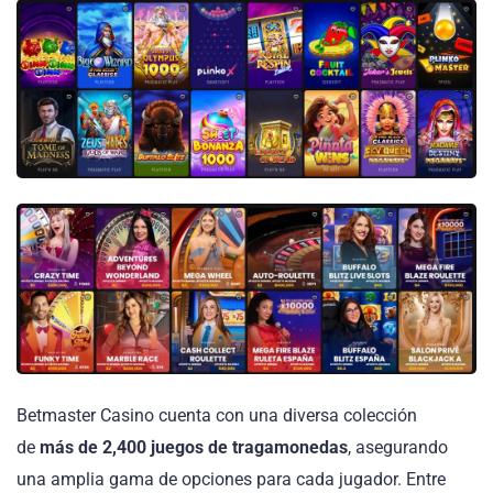
Betmaster Casino cuenta con una diversa colección
de
más de 2,400 juegos de tragamonedas
, asegurando
una amplia gama de opciones para cada jugador. Entre