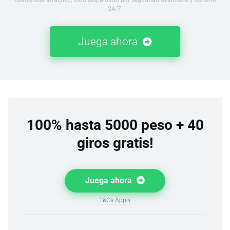
bienvenida atractivo, todo respaldado por seguridad avanzada y soporte
24/7.
Juega ahora
100% hasta 5000 peso + 40
giros gratis!
Juega ahora
T&Cs Apply