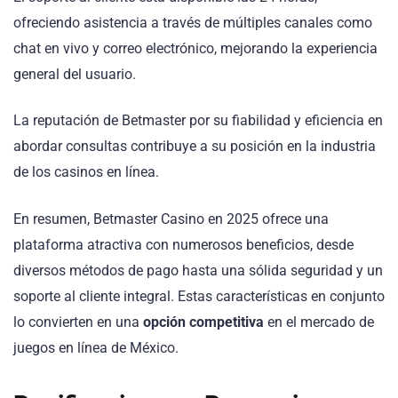
ofreciendo asistencia a través de múltiples canales como
chat en vivo y correo electrónico, mejorando la experiencia
general del usuario.
La reputación de Betmaster por su fiabilidad y eficiencia en
abordar consultas contribuye a su posición en la industria
de los casinos en línea.
En resumen, Betmaster Casino en 2025 ofrece una
plataforma atractiva con numerosos beneficios, desde
diversos métodos de pago hasta una sólida seguridad y un
soporte al cliente integral. Estas características en conjunto
lo convierten en una
opción competitiva
en el mercado de
juegos en línea de México.