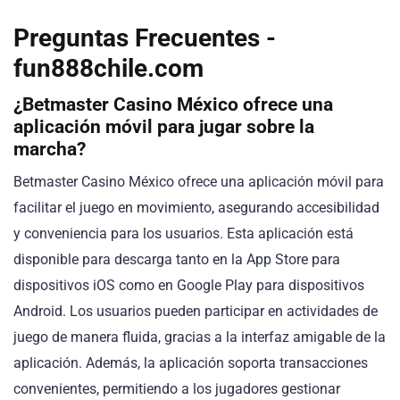
Preguntas Frecuentes -
fun888chile.com
¿Betmaster Casino México ofrece una
aplicación móvil para jugar sobre la
marcha?
Betmaster Casino México ofrece una aplicación móvil para
facilitar el juego en movimiento, asegurando accesibilidad
y conveniencia para los usuarios. Esta aplicación está
disponible para descarga tanto en la App Store para
dispositivos iOS como en Google Play para dispositivos
Android. Los usuarios pueden participar en actividades de
juego de manera fluida, gracias a la interfaz amigable de la
aplicación. Además, la aplicación soporta transacciones
convenientes, permitiendo a los jugadores gestionar