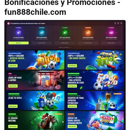
Bonificaciones y Promociones -
fun888chile.com